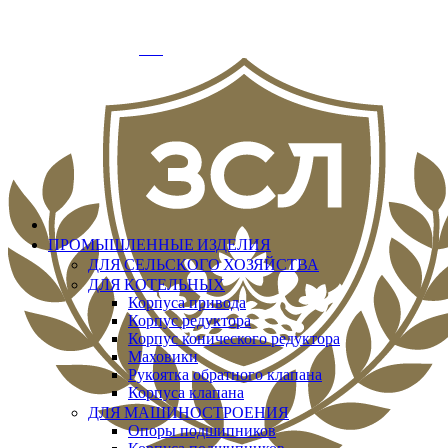
info@zslit.ru
г. Москва, Варшавское шоссе д.33, офис № 3
Добро пожаловать
Вход
ПРОМЫШЛЕННЫЕ ИЗДЕЛИЯ
ДЛЯ СЕЛЬСКОГО ХОЗЯЙСТВА
ДЛЯ КОТЕЛЬНЫХ
Корпуса привода
Корпус редуктора
Корпус конического редуктора
Маховики
Рукоятка обратного клапана
Корпуса клапана
ДЛЯ МАШИНОСТРОЕНИЯ
Опоры подшипников