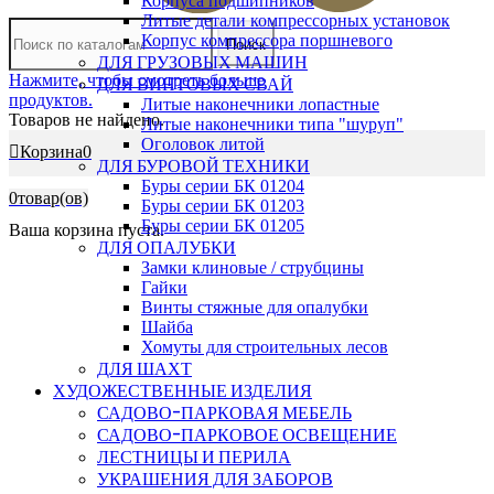
Корпуса подшипников
Литые детали компрессорных установок
Корпус компрессора поршневого
Поиск
ДЛЯ ГРУЗОВЫХ МАШИН
Нажмите, чтобы смотреть больше
ДЛЯ ВИНТОВЫХ СВАЙ
продуктов.
Литые наконечники лопастные
Товаров не найдено.
Литые наконечники типа "шуруп"
Оголовок литой
Корзина
0
ДЛЯ БУРОВОЙ ТЕХНИКИ
Буры серии БК 01204
0
товар(ов)
Буры серии БК 01203
Буры серии БК 01205
Ваша корзина пуста.
ДЛЯ ОПАЛУБКИ
Замки клиновые / струбцины
Гайки
Винты стяжные для опалубки
Шайба
Хомуты для строительных лесов
ДЛЯ ШАХТ
ХУДОЖЕСТВЕННЫЕ ИЗДЕЛИЯ
САДОВО-ПАРКОВАЯ МЕБЕЛЬ
САДОВО-ПАРКОВОЕ ОСВЕЩЕНИЕ
ЛЕСТНИЦЫ И ПЕРИЛА
УКРАШЕНИЯ ДЛЯ ЗАБОРОВ