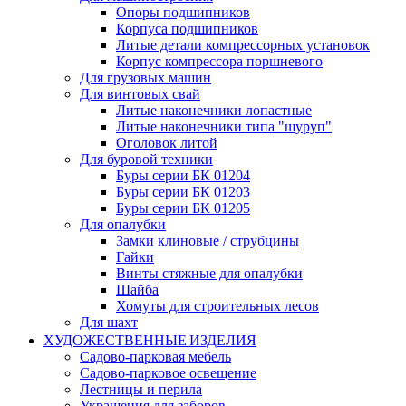
Опоры подшипников
Корпуса подшипников
Литые детали компрессорных установок
Корпус компрессора поршневого
Для грузовых машин
Для винтовых свай
Литые наконечники лопастные
Литые наконечники типа "шуруп"
Оголовок литой
Для буровой техники
Буры серии БК 01204
Буры серии БК 01203
Буры серии БК 01205
Для опалубки
Замки клиновые / струбцины
Гайки
Винты стяжные для опалубки
Шайба
Хомуты для строительных лесов
Для шахт
ХУДОЖЕСТВЕННЫЕ ИЗДЕЛИЯ
Садово-парковая мебель
Садово-парковое освещение
Лестницы и перила
Украшения для заборов