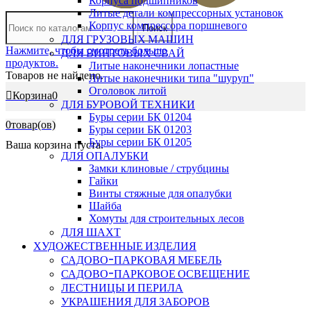
Корпуса подшипников
Литые детали компрессорных установок
Корпус компрессора поршневого
Поиск
ДЛЯ ГРУЗОВЫХ МАШИН
Нажмите, чтобы смотреть больше
ДЛЯ ВИНТОВЫХ СВАЙ
продуктов.
Литые наконечники лопастные
Товаров не найдено.
Литые наконечники типа "шуруп"
Оголовок литой
Корзина
0
ДЛЯ БУРОВОЙ ТЕХНИКИ
Буры серии БК 01204
0
товар(ов)
Буры серии БК 01203
Буры серии БК 01205
Ваша корзина пуста.
ДЛЯ ОПАЛУБКИ
Замки клиновые / струбцины
Гайки
Винты стяжные для опалубки
Шайба
Хомуты для строительных лесов
ДЛЯ ШАХТ
ХУДОЖЕСТВЕННЫЕ ИЗДЕЛИЯ
САДОВО-ПАРКОВАЯ МЕБЕЛЬ
САДОВО-ПАРКОВОЕ ОСВЕЩЕНИЕ
ЛЕСТНИЦЫ И ПЕРИЛА
УКРАШЕНИЯ ДЛЯ ЗАБОРОВ