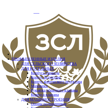
info@zslit.ru
г. Москва, Варшавское шоссе д.33, офис № 3
Добро пожаловать
Вход
ПРОМЫШЛЕННЫЕ ИЗДЕЛИЯ
ДЛЯ СЕЛЬСКОГО ХОЗЯЙСТВА
ДЛЯ КОТЕЛЬНЫХ
Корпуса привода
Корпус редуктора
Корпус конического редуктора
Маховики
Рукоятка обратного клапана
Корпуса клапана
ДЛЯ МАШИНОСТРОЕНИЯ
Опоры подшипников