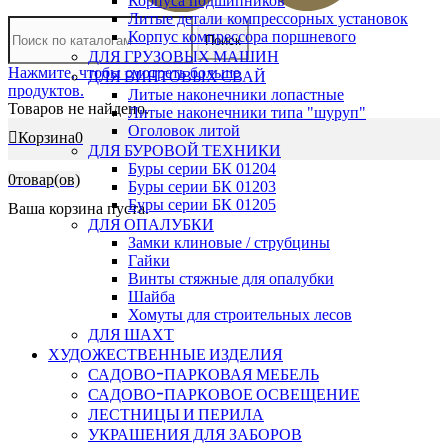
Корпуса подшипников
Литые детали компрессорных установок
Корпус компрессора поршневого
Поиск
ДЛЯ ГРУЗОВЫХ МАШИН
Нажмите, чтобы смотреть больше
ДЛЯ ВИНТОВЫХ СВАЙ
продуктов.
Литые наконечники лопастные
Товаров не найдено.
Литые наконечники типа "шуруп"
Оголовок литой
Корзина
0
ДЛЯ БУРОВОЙ ТЕХНИКИ
Буры серии БК 01204
0
товар(ов)
Буры серии БК 01203
Буры серии БК 01205
Ваша корзина пуста.
ДЛЯ ОПАЛУБКИ
Замки клиновые / струбцины
Гайки
Винты стяжные для опалубки
Шайба
Хомуты для строительных лесов
ДЛЯ ШАХТ
ХУДОЖЕСТВЕННЫЕ ИЗДЕЛИЯ
САДОВО-ПАРКОВАЯ МЕБЕЛЬ
САДОВО-ПАРКОВОЕ ОСВЕЩЕНИЕ
ЛЕСТНИЦЫ И ПЕРИЛА
УКРАШЕНИЯ ДЛЯ ЗАБОРОВ