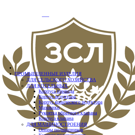
info@zslit.ru
г. Москва, Варшавское шоссе д.33, офис № 3
Добро пожаловать
Вход
ПРОМЫШЛЕННЫЕ ИЗДЕЛИЯ
ДЛЯ СЕЛЬСКОГО ХОЗЯЙСТВА
ДЛЯ КОТЕЛЬНЫХ
Корпуса привода
Корпус редуктора
Корпус конического редуктора
Маховики
Рукоятка обратного клапана
Корпуса клапана
ДЛЯ МАШИНОСТРОЕНИЯ
Опоры подшипников