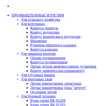
ПРОМЫШЛЕННЫЕ ИЗДЕЛИЯ
Для сельского хозяйства
Для котельных
Корпуса привода
Корпус редуктора
Корпус конического редуктора
Маховики
Рукоятка обратного клапана
Корпуса клапана
Для машиностроения
Опоры подшипников
Корпуса подшипников
Литые детали компрессорных установок
Корпус компрессора поршневого
Для грузовых машин
Для винтовых свай
Литые наконечники лопастные
Литые наконечники типа "шуруп"
Оголовок литой
Для буровой техники
Буры серии БК 01204
Буры серии БК 01203