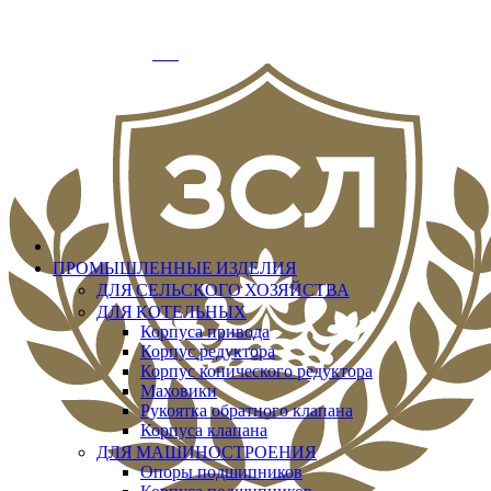
info@zslit.ru
г. Москва, Варшавское шоссе д.33, офис № 3
Добро пожаловать
Вход
ПРОМЫШЛЕННЫЕ ИЗДЕЛИЯ
ДЛЯ СЕЛЬСКОГО ХОЗЯЙСТВА
ДЛЯ КОТЕЛЬНЫХ
Корпуса привода
Корпус редуктора
Корпус конического редуктора
Маховики
Рукоятка обратного клапана
Корпуса клапана
ДЛЯ МАШИНОСТРОЕНИЯ
Опоры подшипников