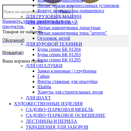
Корпуса подшипников
Литые детали компрессорных установок
Корпус компрессора поршневого
Поиск
ДЛЯ ГРУЗОВЫХ МАШИН
Нажмите, чтобы смотреть больше
ДЛЯ ВИНТОВЫХ СВАЙ
продуктов.
Литые наконечники лопастные
Товаров не найдено.
Литые наконечники типа "шуруп"
Оголовок литой
Корзина
0
ДЛЯ БУРОВОЙ ТЕХНИКИ
Буры серии БК 01204
0
товар(ов)
Буры серии БК 01203
Буры серии БК 01205
Ваша корзина пуста.
ДЛЯ ОПАЛУБКИ
Замки клиновые / струбцины
Гайки
Винты стяжные для опалубки
Шайба
Хомуты для строительных лесов
ДЛЯ ШАХТ
ХУДОЖЕСТВЕННЫЕ ИЗДЕЛИЯ
САДОВО-ПАРКОВАЯ МЕБЕЛЬ
САДОВО-ПАРКОВОЕ ОСВЕЩЕНИЕ
ЛЕСТНИЦЫ И ПЕРИЛА
УКРАШЕНИЯ ДЛЯ ЗАБОРОВ