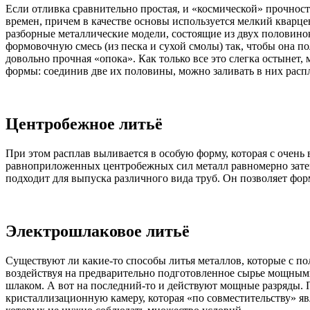
Если отливка сравнительно простая, и «космической» прочност
времен, причем в качестве основы используется мелкий кварцев
разборные металлические модели, состоящие из двух половинок
формовочную смесь (из песка и сухой смолы) так, чтобы она п
довольно прочная «опока». Как только все это слегка остынет
формы: соединив две их половины, можно заливать в них расп
Центробежное литьё
При этом расплав выливается в особую форму, которая с очень
равноприложенных центробежных сил металл равномерно затекае
подходит для выпуска различного вида труб. Он позволяет фор
Электрошлаковое литьё
Существуют ли какие-то способы литья металлов, которые с п
воздействуя на предварительно подготовленное сырье мощными
шлаком. А вот на последний-то и действуют мощные разряды. П
кристаллизационную камеру, которая «по совместительству» яв