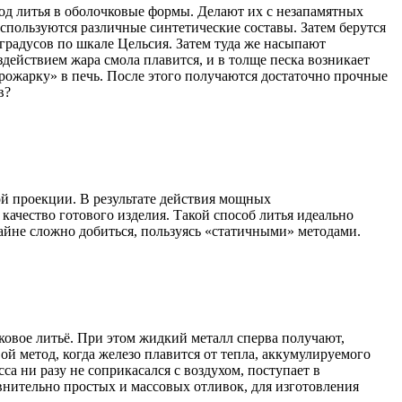
тод литья в оболочковые формы. Делают их с незапамятных
используются различные синтетические составы. Затем берутся
 градусов по шкале Цельсия. Затем туда же насыпают
действием жара смола плавится, и в толще песка возникает
прожарку» в печь. После этого получаются достаточно прочные
в?
ой проекции. В результате действия мощных
качество готового изделия. Такой способ литья идеально
айне сложно добиться, пользуясь «статичными» методами.
овое литьё. При этом жидкий металл сперва получают,
й метод, когда железо плавится от тепла, аккумулируемого
а ни разу не соприкасался с воздухом, поступает в
авнительно простых и массовых отливок, для изготовления