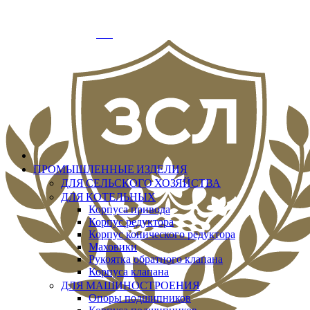
info@zslit.ru
г. Москва, Варшавское шоссе д.33, офис № 3
Добро пожаловать
Вход
ПРОМЫШЛЕННЫЕ ИЗДЕЛИЯ
ДЛЯ СЕЛЬСКОГО ХОЗЯЙСТВА
ДЛЯ КОТЕЛЬНЫХ
Корпуса привода
Корпус редуктора
Корпус конического редуктора
Маховики
Рукоятка обратного клапана
Корпуса клапана
ДЛЯ МАШИНОСТРОЕНИЯ
Опоры подшипников