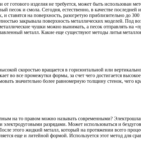
и от готового изделия не требуется, может быть использован ме
ый песок и смола. Сегодня, естественно, в качестве последней 
, и ставятся на поверхность, разогретую приблизительно до 300
олностью закрывала поверхность металлических моделей. Под воз
, металлические чушки можно вынимать, а песок отправлять на «
лавленный металл. Какие еще существуют методы литья металло
 высокой скоростью вращается в горизонтальной или вертикальн
т во все промежутки формы, за счет чего достигается высокое 
мовать значительно более равномерную толщину стенок, чего кр
олным на то правом можно называть современными? Электрошлак
 электродуговыми разрядами. Может использоваться и бездугово
осле этого жидкий металл, который на протяжении всего процесс
ляется еще и литейной формой. Используется этот метод для ср