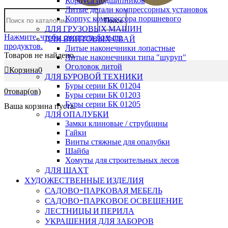
Корпуса подшипников
Литые детали компрессорных установок
Корпус компрессора поршневого
Поиск
ДЛЯ ГРУЗОВЫХ МАШИН
Нажмите, чтобы смотреть больше
ДЛЯ ВИНТОВЫХ СВАЙ
продуктов.
Литые наконечники лопастные
Товаров не найдено.
Литые наконечники типа "шуруп"
Оголовок литой
Корзина
0
ДЛЯ БУРОВОЙ ТЕХНИКИ
Буры серии БК 01204
0
товар(ов)
Буры серии БК 01203
Буры серии БК 01205
Ваша корзина пуста.
ДЛЯ ОПАЛУБКИ
Замки клиновые / струбцины
Гайки
Винты стяжные для опалубки
Шайба
Хомуты для строительных лесов
ДЛЯ ШАХТ
ХУДОЖЕСТВЕННЫЕ ИЗДЕЛИЯ
САДОВО-ПАРКОВАЯ МЕБЕЛЬ
САДОВО-ПАРКОВОЕ ОСВЕЩЕНИЕ
ЛЕСТНИЦЫ И ПЕРИЛА
УКРАШЕНИЯ ДЛЯ ЗАБОРОВ