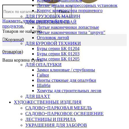
Корпуса подшипников
Литые детали компрессорных установок
Корпус компрессора поршневого
Поиск
ДЛЯ ГРУЗОВЫХ МАШИН
Нажмите, чтобы смотреть больше
ДЛЯ ВИНТОВЫХ СВАЙ
продуктов.
Литые наконечники лопастные
Товаров не найдено.
Литые наконечники типа "шуруп"
Оголовок литой
Корзина
0
ДЛЯ БУРОВОЙ ТЕХНИКИ
Буры серии БК 01204
0
товар(ов)
Буры серии БК 01203
Буры серии БК 01205
Ваша корзина пуста.
ДЛЯ ОПАЛУБКИ
Замки клиновые / струбцины
Гайки
Винты стяжные для опалубки
Шайба
Хомуты для строительных лесов
ДЛЯ ШАХТ
ХУДОЖЕСТВЕННЫЕ ИЗДЕЛИЯ
САДОВО-ПАРКОВАЯ МЕБЕЛЬ
САДОВО-ПАРКОВОЕ ОСВЕЩЕНИЕ
ЛЕСТНИЦЫ И ПЕРИЛА
УКРАШЕНИЯ ДЛЯ ЗАБОРОВ