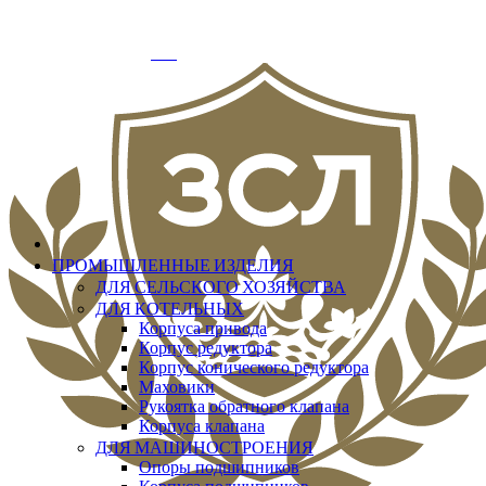
info@zslit.ru
г. Москва, Варшавское шоссе д.33, офис № 3
Добро пожаловать
Вход
ПРОМЫШЛЕННЫЕ ИЗДЕЛИЯ
ДЛЯ СЕЛЬСКОГО ХОЗЯЙСТВА
ДЛЯ КОТЕЛЬНЫХ
Корпуса привода
Корпус редуктора
Корпус конического редуктора
Маховики
Рукоятка обратного клапана
Корпуса клапана
ДЛЯ МАШИНОСТРОЕНИЯ
Опоры подшипников