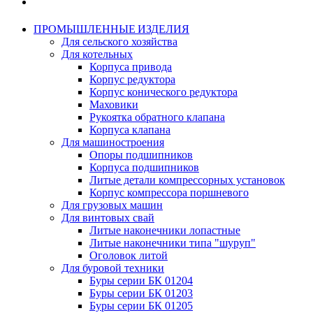
ПРОМЫШЛЕННЫЕ ИЗДЕЛИЯ
Для сельского хозяйства
Для котельных
Корпуса привода
Корпус редуктора
Корпус конического редуктора
Маховики
Рукоятка обратного клапана
Корпуса клапана
Для машиностроения
Опоры подшипников
Корпуса подшипников
Литые детали компрессорных установок
Корпус компрессора поршневого
Для грузовых машин
Для винтовых свай
Литые наконечники лопастные
Литые наконечники типа "шуруп"
Оголовок литой
Для буровой техники
Буры серии БК 01204
Буры серии БК 01203
Буры серии БК 01205