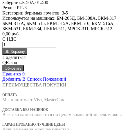
Забурник:Б-50А.01.400
Резцы: РП-3
Категории буримых грунтов: 3-5
Используется на машинах: БМ-205Д, БМ-308А, БКМ-317,
БКМ-317А, БКМ-515, БКМ-515А, БКМ-516, БКМ-516А,
БКМ-531, БКМ-534, ПБКМ-511, МРСК-311, МРСК-512.
0,00 руб.
С НДС
В Корзину
Поделиться
QR-код
Нравится
0
Добавить В Список Пожеланий
ПРЕИМУЩЕСТВА ПОКУПКИ
ОПЛАТА
Мы принимает Visa, MasterCard
ДОСТАВКА БЕЗ НАЦЕНОК
Все заказы доставляются по ценам компаний-перевозчиков.
ГАРАНТИРОВАННО ЛУЧШИЕ ЦЕНЫ
Лучшая цена за хорошее качество.