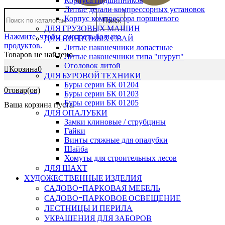
Корпуса подшипников
Литые детали компрессорных установок
Корпус компрессора поршневого
Поиск
ДЛЯ ГРУЗОВЫХ МАШИН
Нажмите, чтобы смотреть больше
ДЛЯ ВИНТОВЫХ СВАЙ
продуктов.
Литые наконечники лопастные
Товаров не найдено.
Литые наконечники типа "шуруп"
Оголовок литой
Корзина
0
ДЛЯ БУРОВОЙ ТЕХНИКИ
Буры серии БК 01204
0
товар(ов)
Буры серии БК 01203
Буры серии БК 01205
Ваша корзина пуста.
ДЛЯ ОПАЛУБКИ
Замки клиновые / струбцины
Гайки
Винты стяжные для опалубки
Шайба
Хомуты для строительных лесов
ДЛЯ ШАХТ
ХУДОЖЕСТВЕННЫЕ ИЗДЕЛИЯ
САДОВО-ПАРКОВАЯ МЕБЕЛЬ
САДОВО-ПАРКОВОЕ ОСВЕЩЕНИЕ
ЛЕСТНИЦЫ И ПЕРИЛА
УКРАШЕНИЯ ДЛЯ ЗАБОРОВ