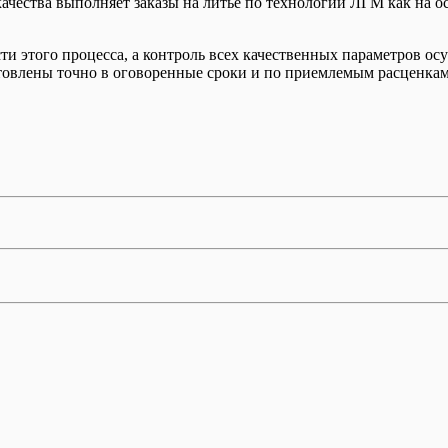
качества выполняет заказы на литье по технологии ЛГМ как на 
 этого процесса, а контроль всех качественных параметров осу
отовлены точно в оговоренные сроки и по приемлемым расценкам