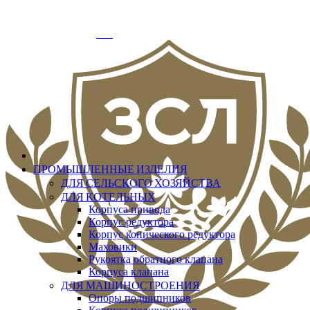
info@zslit.ru
г. Москва, Варшавское шоссе д.33, офис № 3
Добро пожаловать
Вход
ПРОМЫШЛЕННЫЕ ИЗДЕЛИЯ
ДЛЯ СЕЛЬСКОГО ХОЗЯЙСТВА
ДЛЯ КОТЕЛЬНЫХ
Корпуса привода
Корпус редуктора
Корпус конического редуктора
Маховики
Рукоятка обратного клапана
Корпуса клапана
ДЛЯ МАШИНОСТРОЕНИЯ
Опоры подшипников