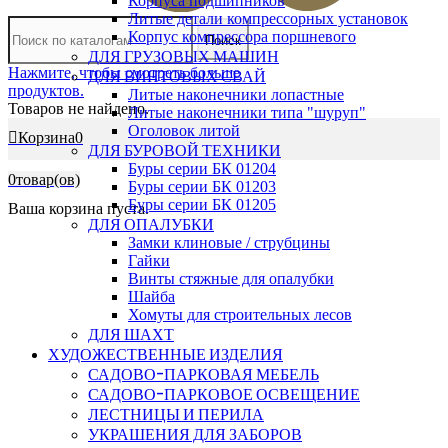
Корпуса подшипников
Литые детали компрессорных установок
Корпус компрессора поршневого
Поиск
ДЛЯ ГРУЗОВЫХ МАШИН
Нажмите, чтобы смотреть больше
ДЛЯ ВИНТОВЫХ СВАЙ
продуктов.
Литые наконечники лопастные
Товаров не найдено.
Литые наконечники типа "шуруп"
Оголовок литой
Корзина
0
ДЛЯ БУРОВОЙ ТЕХНИКИ
Буры серии БК 01204
0
товар(ов)
Буры серии БК 01203
Буры серии БК 01205
Ваша корзина пуста.
ДЛЯ ОПАЛУБКИ
Замки клиновые / струбцины
Гайки
Винты стяжные для опалубки
Шайба
Хомуты для строительных лесов
ДЛЯ ШАХТ
ХУДОЖЕСТВЕННЫЕ ИЗДЕЛИЯ
САДОВО-ПАРКОВАЯ МЕБЕЛЬ
САДОВО-ПАРКОВОЕ ОСВЕЩЕНИЕ
ЛЕСТНИЦЫ И ПЕРИЛА
УКРАШЕНИЯ ДЛЯ ЗАБОРОВ