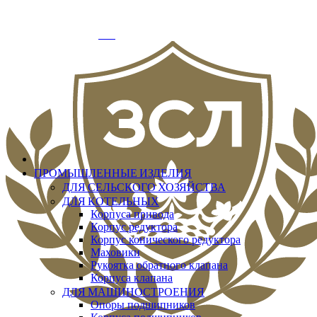
info@zslit.ru
г. Москва, Варшавское шоссе д.33, офис № 3
Добро пожаловать
Вход
ПРОМЫШЛЕННЫЕ ИЗДЕЛИЯ
ДЛЯ СЕЛЬСКОГО ХОЗЯЙСТВА
ДЛЯ КОТЕЛЬНЫХ
Корпуса привода
Корпус редуктора
Корпус конического редуктора
Маховики
Рукоятка обратного клапана
Корпуса клапана
ДЛЯ МАШИНОСТРОЕНИЯ
Опоры подшипников