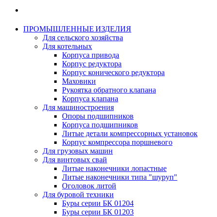
ПРОМЫШЛЕННЫЕ ИЗДЕЛИЯ
Для сельского хозяйства
Для котельных
Корпуса привода
Корпус редуктора
Корпус конического редуктора
Маховики
Рукоятка обратного клапана
Корпуса клапана
Для машиностроения
Опоры подшипников
Корпуса подшипников
Литые детали компрессорных установок
Корпус компрессора поршневого
Для грузовых машин
Для винтовых свай
Литые наконечники лопастные
Литые наконечники типа "шуруп"
Оголовок литой
Для буровой техники
Буры серии БК 01204
Буры серии БК 01203