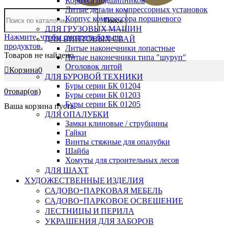
Корпуса подшипников
Литые детали компрессорных установок
Корпус компрессора поршневого
Поиск
ДЛЯ ГРУЗОВЫХ МАШИН
Нажмите, чтобы смотреть больше
ДЛЯ ВИНТОВЫХ СВАЙ
продуктов.
Литые наконечники лопастные
Товаров не найдено.
Литые наконечники типа "шуруп"
Оголовок литой
Корзина
0
ДЛЯ БУРОВОЙ ТЕХНИКИ
Буры серии БК 01204
0
товар(ов)
Буры серии БК 01203
Буры серии БК 01205
Ваша корзина пуста.
ДЛЯ ОПАЛУБКИ
Замки клиновые / струбцины
Гайки
Винты стяжные для опалубки
Шайба
Хомуты для строительных лесов
ДЛЯ ШАХТ
ХУДОЖЕСТВЕННЫЕ ИЗДЕЛИЯ
САДОВО-ПАРКОВАЯ МЕБЕЛЬ
САДОВО-ПАРКОВОЕ ОСВЕЩЕНИЕ
ЛЕСТНИЦЫ И ПЕРИЛА
УКРАШЕНИЯ ДЛЯ ЗАБОРОВ