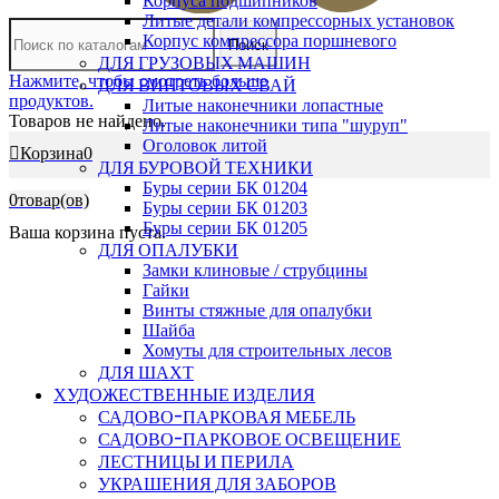
Корпуса подшипников
Литые детали компрессорных установок
Корпус компрессора поршневого
Поиск
ДЛЯ ГРУЗОВЫХ МАШИН
Нажмите, чтобы смотреть больше
ДЛЯ ВИНТОВЫХ СВАЙ
продуктов.
Литые наконечники лопастные
Товаров не найдено.
Литые наконечники типа "шуруп"
Оголовок литой
Корзина
0
ДЛЯ БУРОВОЙ ТЕХНИКИ
Буры серии БК 01204
0
товар(ов)
Буры серии БК 01203
Буры серии БК 01205
Ваша корзина пуста.
ДЛЯ ОПАЛУБКИ
Замки клиновые / струбцины
Гайки
Винты стяжные для опалубки
Шайба
Хомуты для строительных лесов
ДЛЯ ШАХТ
ХУДОЖЕСТВЕННЫЕ ИЗДЕЛИЯ
САДОВО-ПАРКОВАЯ МЕБЕЛЬ
САДОВО-ПАРКОВОЕ ОСВЕЩЕНИЕ
ЛЕСТНИЦЫ И ПЕРИЛА
УКРАШЕНИЯ ДЛЯ ЗАБОРОВ