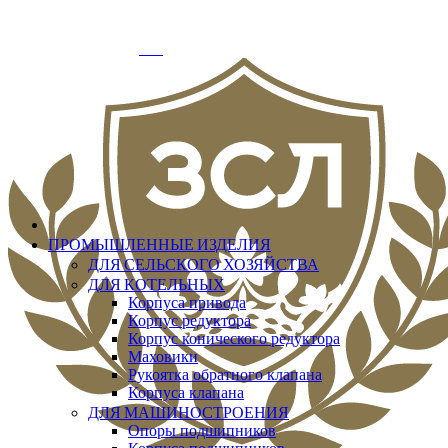
info@zslit.ru
г. Москва, Варшавское шоссе д.33, офис № 3
Добро пожаловать
Вход
ПРОМЫШЛЕННЫЕ ИЗДЕЛИЯ
ДЛЯ СЕЛЬСКОГО ХОЗЯЙСТВА
ДЛЯ КОТЕЛЬНЫХ
Корпуса привода
Корпус редуктора
Корпус конического редуктора
Маховики
Рукоятка обратного клапана
Корпуса клапана
ДЛЯ МАШИНОСТРОЕНИЯ
Опоры подшипников