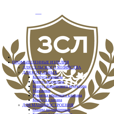
info@zslit.ru
г. Москва, Варшавское шоссе д.33, офис № 3
Добро пожаловать
Вход
ПРОМЫШЛЕННЫЕ ИЗДЕЛИЯ
ДЛЯ СЕЛЬСКОГО ХОЗЯЙСТВА
ДЛЯ КОТЕЛЬНЫХ
Корпуса привода
Корпус редуктора
Корпус конического редуктора
Маховики
Рукоятка обратного клапана
Корпуса клапана
ДЛЯ МАШИНОСТРОЕНИЯ
Опоры подшипников