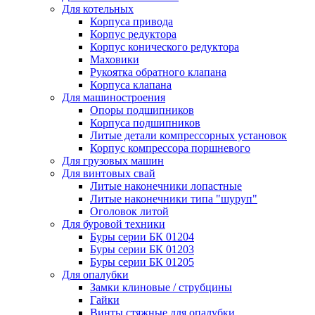
Для котельных
Корпуса привода
Корпус редуктора
Корпус конического редуктора
Маховики
Рукоятка обратного клапана
Корпуса клапана
Для машиностроения
Опоры подшипников
Корпуса подшипников
Литые детали компрессорных установок
Корпус компрессора поршневого
Для грузовых машин
Для винтовых свай
Литые наконечники лопастные
Литые наконечники типа "шуруп"
Оголовок литой
Для буровой техники
Буры серии БК 01204
Буры серии БК 01203
Буры серии БК 01205
Для опалубки
Замки клиновые / струбцины
Гайки
Винты стяжные для опалубки