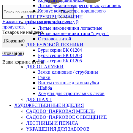
Корпуса подшипников
Литые детали компрессорных установок
Корпус компрессора поршневого
Поиск
ДЛЯ ГРУЗОВЫХ МАШИН
Нажмите, чтобы смотреть больше
ДЛЯ ВИНТОВЫХ СВАЙ
продуктов.
Литые наконечники лопастные
Товаров не найдено.
Литые наконечники типа "шуруп"
Оголовок литой
Корзина
0
ДЛЯ БУРОВОЙ ТЕХНИКИ
Буры серии БК 01204
0
товар(ов)
Буры серии БК 01203
Буры серии БК 01205
Ваша корзина пуста.
ДЛЯ ОПАЛУБКИ
Замки клиновые / струбцины
Гайки
Винты стяжные для опалубки
Шайба
Хомуты для строительных лесов
ДЛЯ ШАХТ
ХУДОЖЕСТВЕННЫЕ ИЗДЕЛИЯ
САДОВО-ПАРКОВАЯ МЕБЕЛЬ
САДОВО-ПАРКОВОЕ ОСВЕЩЕНИЕ
ЛЕСТНИЦЫ И ПЕРИЛА
УКРАШЕНИЯ ДЛЯ ЗАБОРОВ